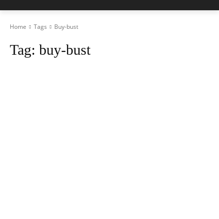
Home
Tags
Buy-bust
Tag:
buy-bust