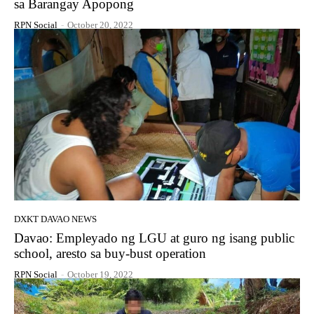
sa Barangay Apopong
RPN Social
-
October 20, 2022
DXKT DAVAO NEWS
Davao: Empleyado ng LGU at guro ng isang public
school, aresto sa buy-bust operation
RPN Social
-
October 19, 2022