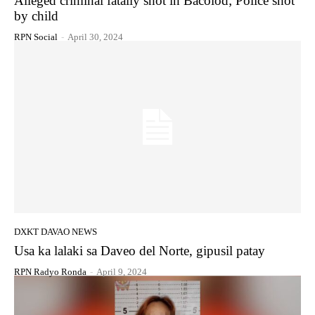
Alleged criminal fatally shot in Bacolod; Police shot
by child
RPN Social
-
April 30, 2024
DXKT DAVAO NEWS
Usa ka lalaki sa Daveo del Norte, gipusil patay
RPN Radyo Ronda
-
April 9, 2024