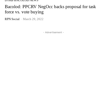
DYKB BACOLOD NEWS
Bacolod: PPCRV NegOcc backs proposal for task
force vs. vote buying
RPN Social
-
March 29, 2022
- Advertisement -