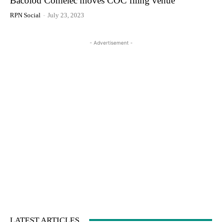
Bacolod Comelec moves COC filing venue
RPN Social
-
July 23, 2023
- Advertisement -
LATEST ARTICLES