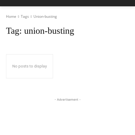
Home
Tags
Union-busting
Tag:
union-busting
No posts to display
- Advertisement -