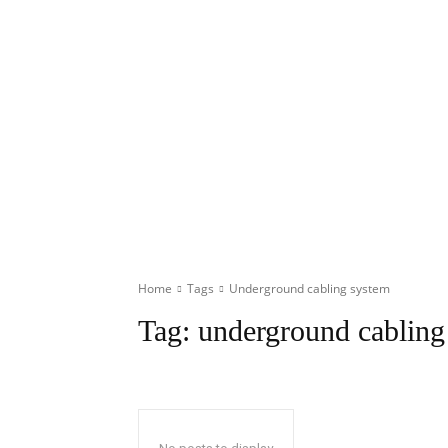
Home
Tags
Underground cabling system
Tag:
underground cabling