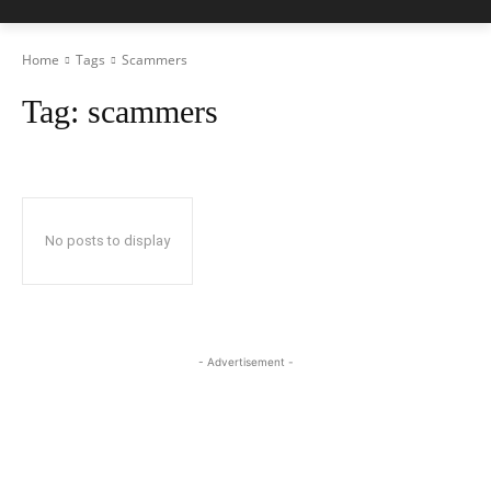
Home
Tags
Scammers
Tag:
scammers
No posts to display
- Advertisement -