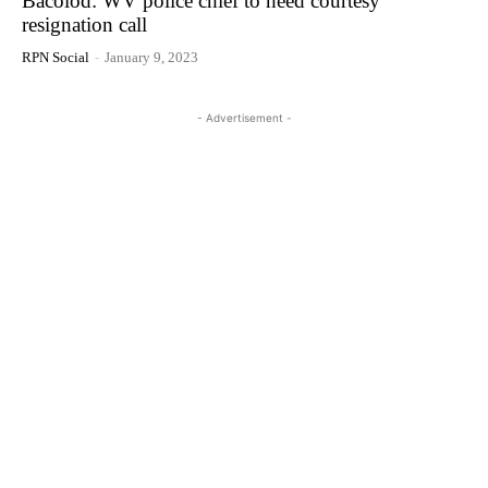
Bacolod: WV police chief to heed courtesy
resignation call
RPN Social
-
January 9, 2023
- Advertisement -