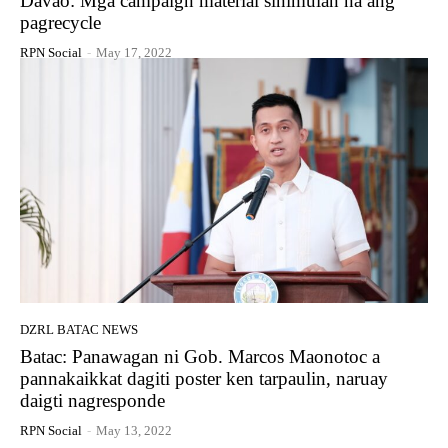
Davao: Mga campaign material sinimulan na ang
pagrecycle
RPN Social
-
May 17, 2022
DZRL BATAC NEWS
Batac: Panawagan ni Gob. Marcos Maonotoc a
pannakaikkat dagiti poster ken tarpaulin, naruay
daigti nagresponde
RPN Social
-
May 13, 2022