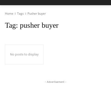
Home
Tags
Pusher buyer
Tag:
pusher buyer
No posts to display
- Advertisement -