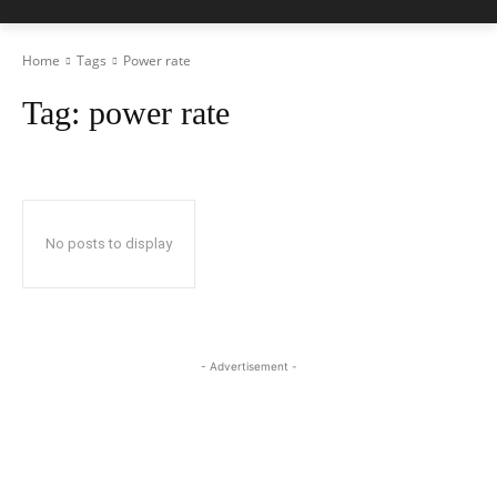
Home
Tags
Power rate
Tag:
power rate
No posts to display
- Advertisement -