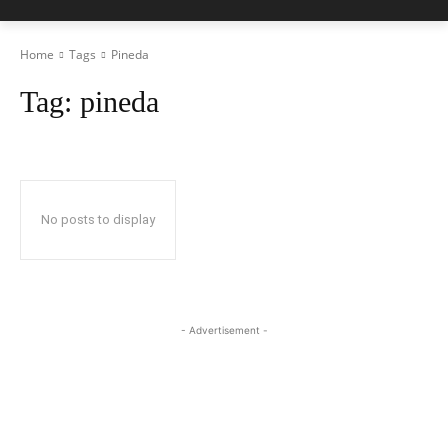
Home
Tags
Pineda
Tag:
pineda
No posts to display
- Advertisement -