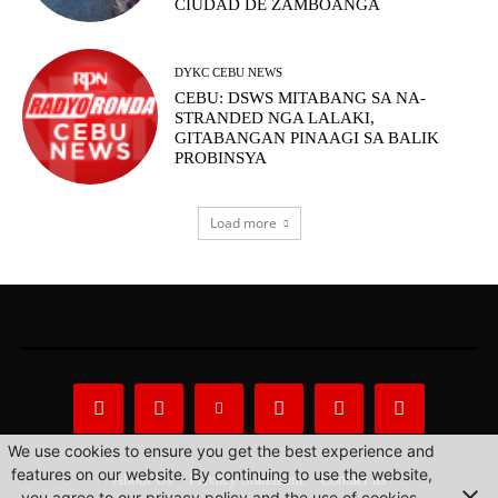
CIUDAD DE ZAMBOANGA
DYKC CEBU NEWS
CEBU: DSWS MITABANG SA NA-
STRANDED NGA LALAKI,
GITABANGAN PINAAGI SA BALIK
PROBINSYA
Load more
We use cookies to ensure you get the best experience and
features on our website. By continuing to use the website,
About Us
Privacy Statement
Contact us
you agree to our privacy policy and the use of cookies.