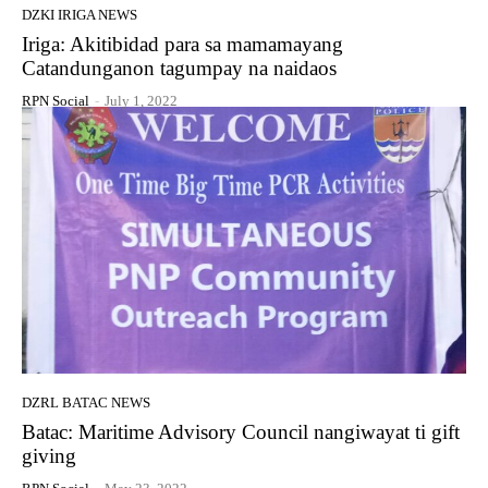
DZKI IRIGA NEWS
Iriga: Akitibidad para sa mamamayang
Catandunganon tagumpay na naidaos
RPN Social
-
July 1, 2022
DZRL BATAC NEWS
Batac: Maritime Advisory Council nangiwayat ti gift
giving