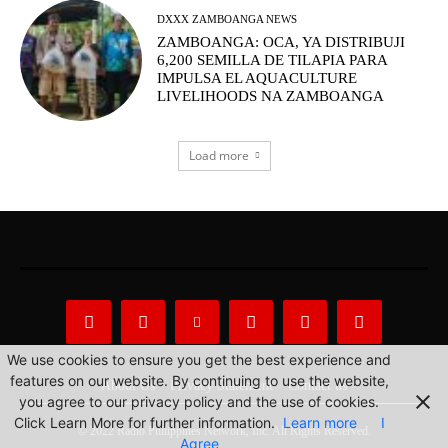
DXXX ZAMBOANGA NEWS
ZAMBOANGA: OCA, YA DISTRIBUJI
6,200 SEMILLA DE TILAPIA PARA
IMPULSA EL AQUACULTURE
LIVELIHOODS NA ZAMBOANGA
Load more
We use cookies to ensure you get the best experience and
features on our website. By continuing to use the website,
About Us
Privacy Statement
Contact us
you agree to our privacy policy and the use of cookies.
Click Learn More for further information.
Learn more
I
© 2022 Radio Philippines Network, Inc. All Rights Reserved.
Agree