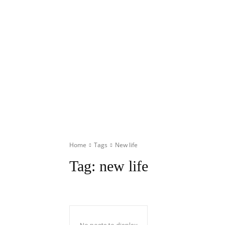
Home
Tags
New life
Tag:
new life