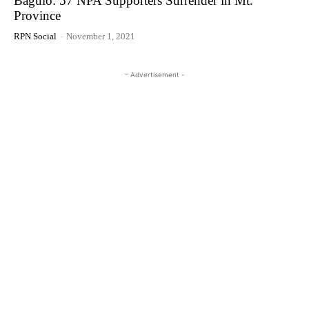
Baguio: 57 NPA Supporters Surrender in Mt.
Province
RPN Social
-
November 1, 2021
- Advertisement -