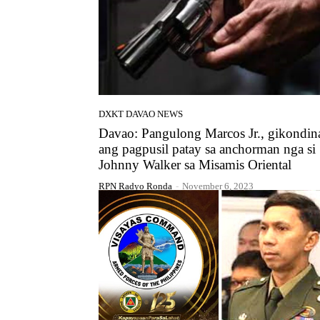
DXKT DAVAO NEWS
Davao: Pangulong Marcos Jr., gikondin
ang pagpusil patay sa anchorman nga si
Johnny Walker sa Misamis Oriental
RPN Radyo Ronda
-
November 6, 2023