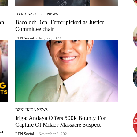
DYKB BACOLOD NEWS
on
Bacolod: Rep. Ferrer picked as Justice
Committee chair
RPN Social
-
July 29, 2022
DZKI IRIGA NEWS
Iriga: Andaya Offers 500k Bounty For
Capture Of Milaor Massacre Suspect
sa
RPN Social
-
November 8, 2021