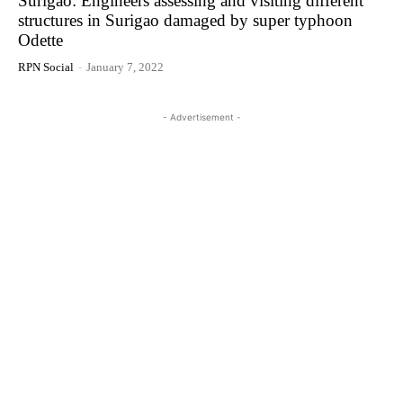
Surigao: Engineers assessing and visiting different
structures in Surigao damaged by super typhoon
Odette
RPN Social
-
January 7, 2022
- Advertisement -