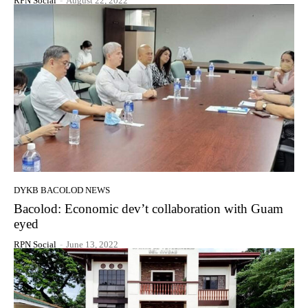
RPN Social
-
August 22, 2022
DYKB BACOLOD NEWS
Bacolod: Economic dev’t collaboration with Guam
eyed
RPN Social
-
June 13, 2022