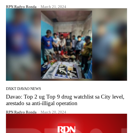
RPN Radyo Ronda
-
March 21, 2024
DXKT DAVAO NEWS
Davao: Top 2 ug Top 9 drug watchlist sa City level,
arestado sa anti-illigal operation
RPN Radyo Ronda
-
March 20, 2024