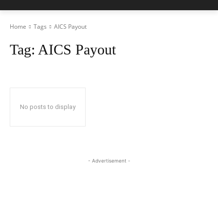
Home
Tags
AICS Payout
Tag:
AICS Payout
No posts to display
- Advertisement -