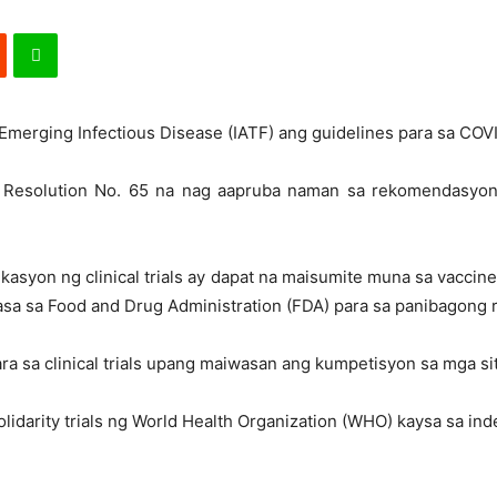
Emerging Infectious Disease (IATF) ang guidelines para sa COVI
g Resolution No. 65 na nag aapruba naman sa rekomendasyon
ikasyon ng clinical trials ay dapat na maisumite muna sa vacci
asa sa Food and Drug Administration (FDA) para sa panibagong r
ara sa clinical trials upang maiwasan ang kumpetisyon sa mga si
lidarity trials ng World Health Organization (WHO) kaysa sa ind