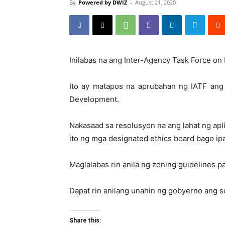
By
Powered by DWIZ
-
August 21, 2020
Inilabas na ang Inter-Agency Task Force on 
Ito ay matapos na aprubahan ng IATF an
Development.
Nakasaad sa resolusyon na ang lahat ng apl
ito ng mga designated ethics board bago ip
Maglalabas rin anila ng zoning guidelines p
Dapat rin anilang unahin ng gobyerno ang so
Share this: