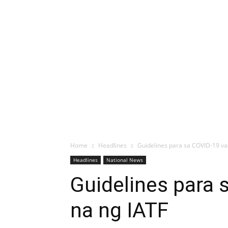
Home
Headlines
Guidelines para sa COVID-19 vac
Headlines
National News
Guidelines para 
na ng IATF