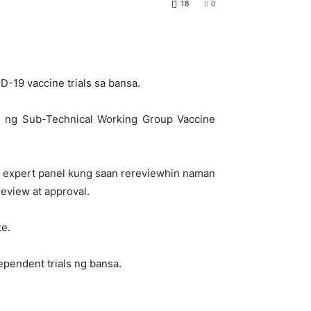
18
0
D-19 vaccine trials sa bansa.
 ng Sub-Technical Working Group Vaccine
ne expert panel kung saan rereviewhin naman
eview at approval.
te.
ependent trials ng bansa.