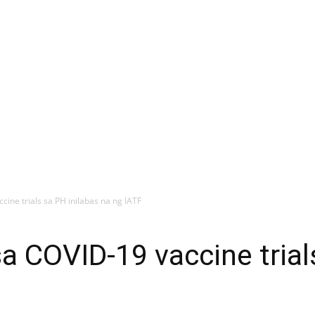
cine trials sa PH inilabas na ng IATF
sa COVID-19 vaccine trial