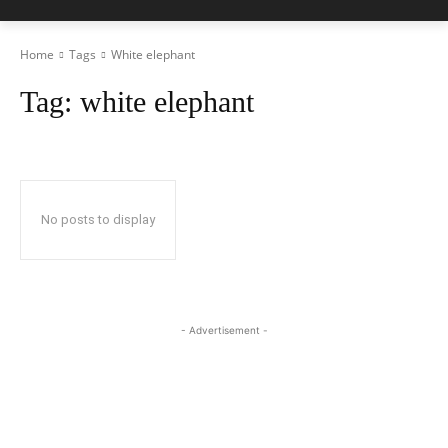
Home
Tags
White elephant
Tag:
white elephant
No posts to display
- Advertisement -