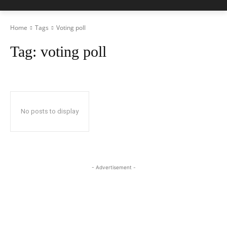
Home
Tags
Voting poll
Tag:
voting poll
No posts to display
- Advertisement -