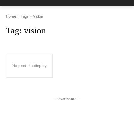
Home
Tags
Vision
Tag:
vision
No posts to display
- Advertisement -