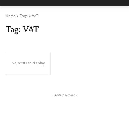
Home
Tags
VAT
Tag:
VAT
No posts to display
- Advertisement -