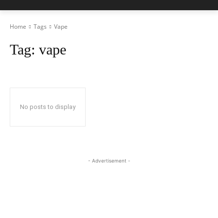
Home
Tags
Vape
Tag:
vape
No posts to display
- Advertisement -