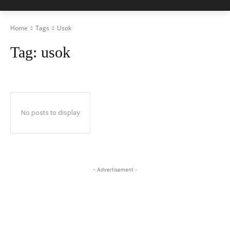
Home
Tags
Usok
Tag:
usok
No posts to display
- Advertisement -