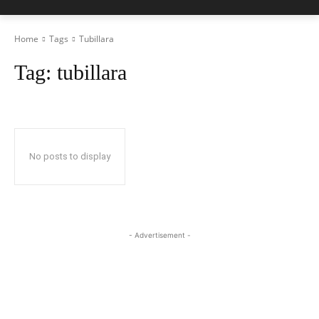
Home
Tags
Tubillara
Tag:
tubillara
No posts to display
- Advertisement -