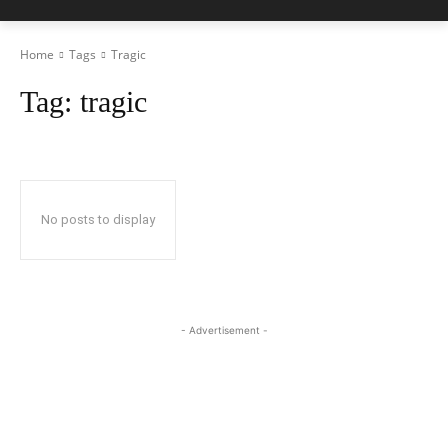
Home
Tags
Tragic
Tag:
tragic
No posts to display
- Advertisement -