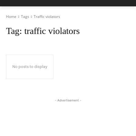
Home
Tags
Traffic violators
Tag:
traffic violators
No posts to display
- Advertisement -