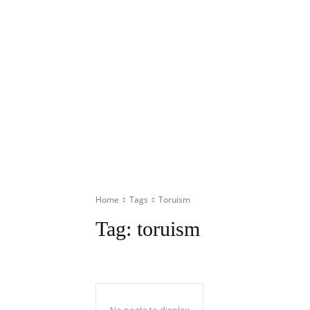
Home
Tags
Toruism
Tag:
toruism