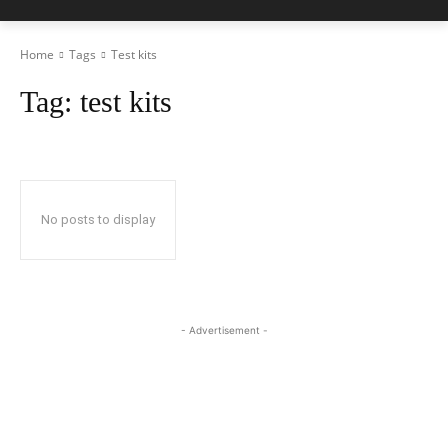
Home
Tags
Test kits
Tag:
test kits
No posts to display
- Advertisement -