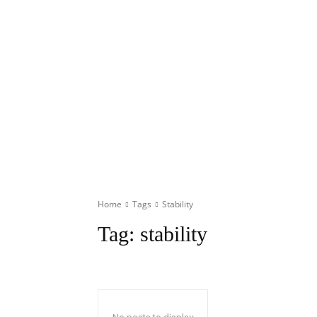
Home
Tags
Stability
Tag:
stability