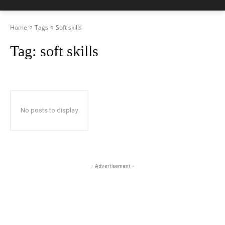
Home
Tags
Soft skills
Tag:
soft skills
No posts to display
- Advertisement -