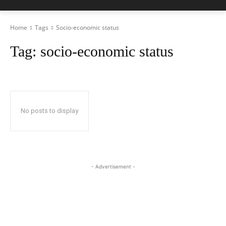
Home
Tags
Socio-economic status
Tag:
socio-economic status
No posts to display
- Advertisement -