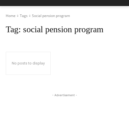
Home
Tags
Social pension program
Tag:
social pension program
No posts to display
- Advertisement -