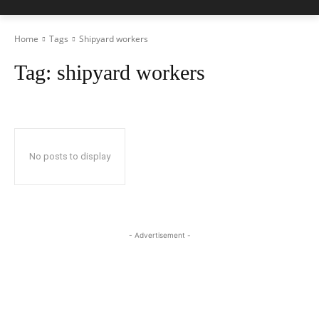
Home
Tags
Shipyard workers
Tag:
shipyard workers
No posts to display
- Advertisement -