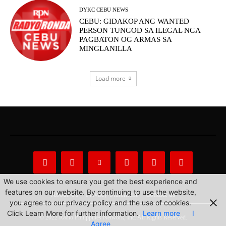
DYKC CEBU NEWS
CEBU: GIDAKOP ANG WANTED
PERSON TUNGOD SA ILEGAL NGA
PAGBATON OG ARMAS SA
MINGLANILLA
Load more
We use cookies to ensure you get the best experience and
features on our website. By continuing to use the website,
About Us
Privacy Statement
Contact us
you agree to our privacy policy and the use of cookies.
Click Learn More for further information.
Learn more
I
© 2022 Radio Philippines Network, Inc. All Rights Reserved.
Agree