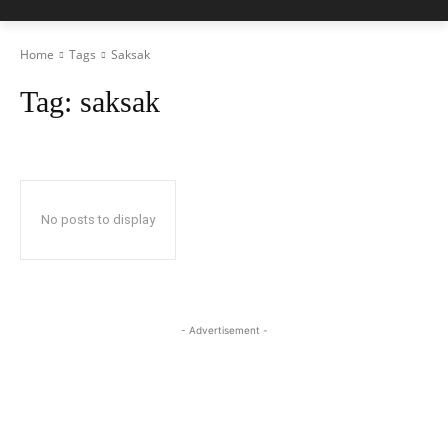
Home
Tags
Saksak
Tag:
saksak
No posts to display
- Advertisement -