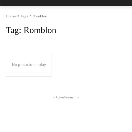
Home
Tags
Romblon
Tag:
Romblon
No posts to display
- Advertisement -