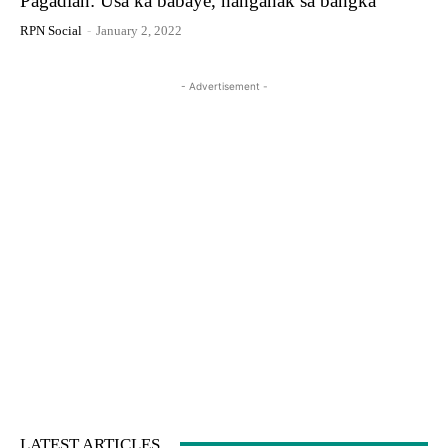
Pagadian: Usa ka babaye, nanganak sa bangka
RPN Social
-
January 2, 2022
- Advertisement -
LATEST ARTICLES