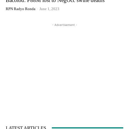
Bacolod: P88M lost to NegOcc swine deaths
RPN Radyo Ronda
-
June 1, 2023
- Advertisement -
LATEST ARTICLES