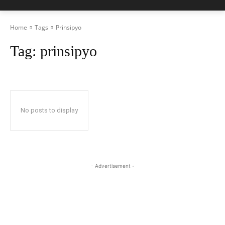
Home
Tags
Prinsipyo
Tag:
prinsipyo
No posts to display
- Advertisement -