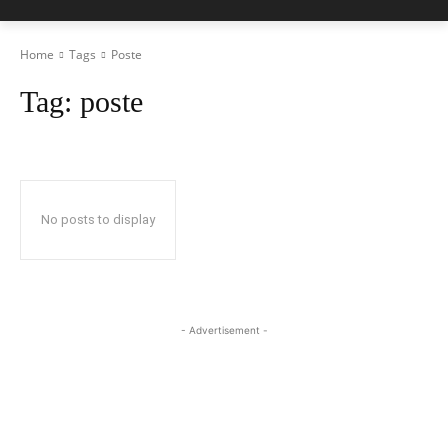
Home
Tags
Poste
Tag:
poste
No posts to display
- Advertisement -