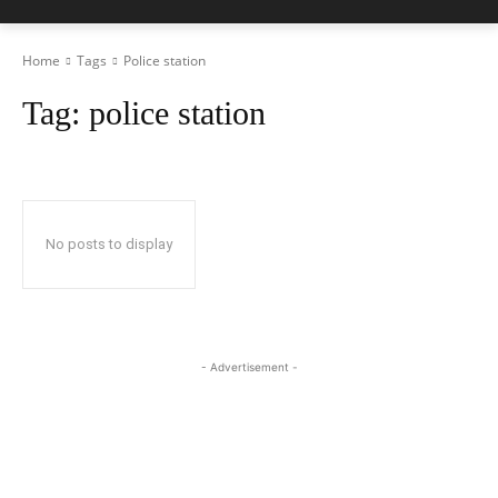
Home
Tags
Police station
Tag:
police station
No posts to display
- Advertisement -