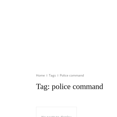
Home
Tags
Police command
Tag:
police command