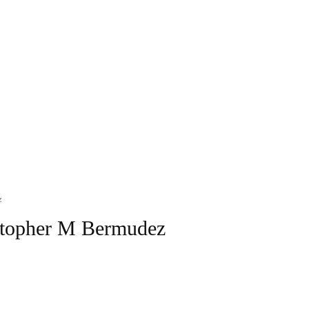
z
istopher M Bermudez