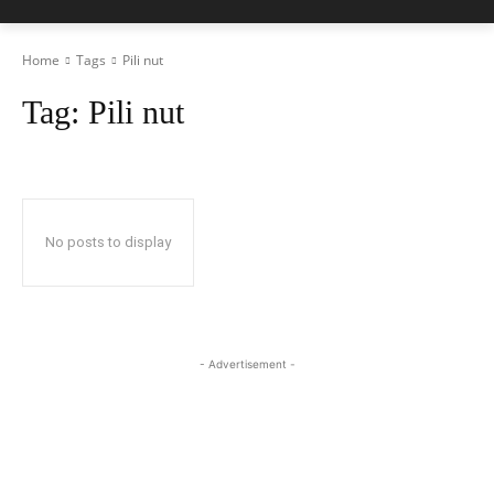
Home
Tags
Pili nut
Tag:
Pili nut
No posts to display
- Advertisement -