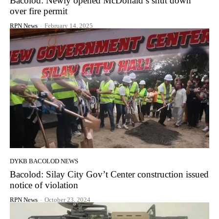
Bacolod: Newly opened McDonald’s shut down
over fire permit
RPN News
-
February 14, 2025
DYKB BACOLOD NEWS
Bacolod: Silay City Gov’t Center construction issued
notice of violation
RPN News
-
October 23, 2024